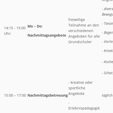
- diver
Beweg
freiwillige
- Tanz
Teilnahme an den
Mo – Do:
14:15 - 15:00
verschiedenen
- Boge
Uhr:
Nachmittagsangebote
Angeboten für alle
- Vorle
Grundschüler
- Kreat
- Koch
- Scha
- kreative oder
sportliche
Angebote
15:00 – 17:00
Nachmittagsbetreuung
täglic
-
Erlebnispädagogik