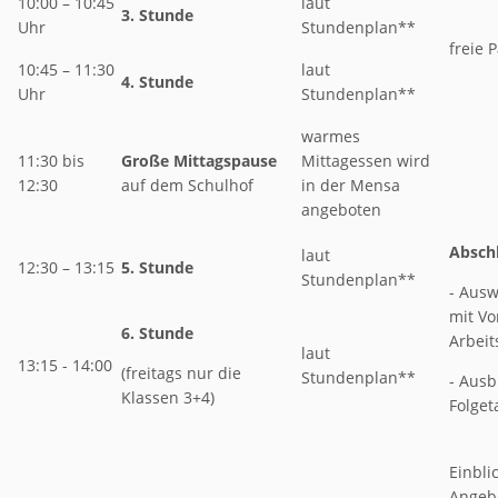
10:00 – 10:45
laut
3. Stunde
Uhr
Stundenplan**
freie 
10:45 – 11:30
laut
4. Stunde
Uhr
Stundenplan**
warmes
11:30 bis
Große Mittagspause
Mittagessen wird
12:30
auf dem Schulhof
in der Mensa
angeboten
Abschl
laut
12:30 – 13:15
5. Stunde
Stundenplan**
- Ausw
mit Vo
6. Stunde
Arbeit
laut
13:15 - 14:00
(freitags nur die
Stundenplan**
- Ausb
Klassen 3+4)
Folget
Einbli
Angeb