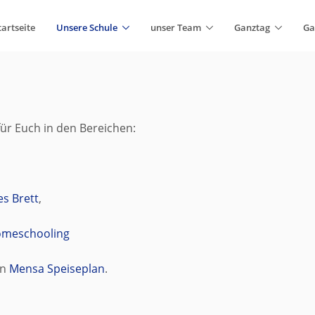
tartseite
Unsere Schule
unser Team
Ganztag
Ga
 für Euch in den Bereichen:
es Brett
,
Homeschooling
n
Mensa Speiseplan
.